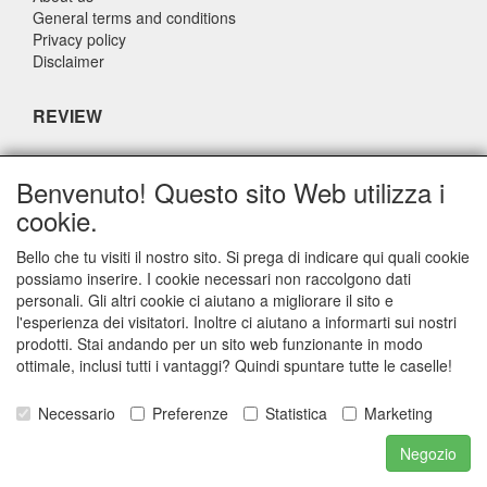
General terms and conditions
Privacy policy
Disclaimer
REVIEW
What do others say about us?
Benvenuto! Questo sito Web utilizza i
Customers rate our service, price and speed with an average
cookie.
score of 9.4 (Q1 Quality Report 2024)
Bello che tu visiti il nostro sito. Si prega di indicare qui quali cookie
possiamo inserire. I cookie necessari non raccolgono dati
CONTACT DETAILS
personali. Gli altri cookie ci aiutano a migliorare il sito e
l'esperienza dei visitatori. Inoltre ci aiutano a informarti sui nostri
Adriaen Banckertstraat 6
prodotti. Stai andando per un sito web funzionante in modo
3115 JE SCHIEDAM
ottimale, inclusi tutti i vantaggi? Quindi spuntare tutte le caselle!
The Netherlands
Necessario
Preferenze
Statistica
Marketing
E-mail: info@otoparts.nl
Negozio
Telefoon: +31 85 - 0824330