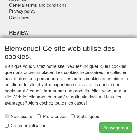
General terms and conditions
Privacy policy
Disclaimer
REVIEW
What do others say about us?
Bienvenue! Ce site web utilise des
cookies.
Customers rate our service, price and speed with an average
score of 9.4 (Q1 Quality Report 2024)
Bien que vous visitez notre site. Veuillez indiquer ici les cookies
que nous pouvons placer. Les cookies nécessaires ne collectent
pas de données personnelles. Les autres cookies nous aident à
CONTACT DETAILS
améliorer le site et votre expérience de visite. Ils nous aident
également à vous informer sur nos produits. Allez-vous pour un
Adriaen Banckertstraat 6
site Web fonctionnant de manière optimale, incluant tous les
3115 JE SCHIEDAM
avantages? Alors cochez toutes les cases!
The Netherlands
Nécessaire
Préférences
Statistiques
E-mail: info@otoparts.nl
Commercialisation
Sauvegarder
Telefoon: +31 85 - 0824330