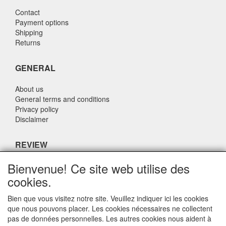
Contact
Payment options
Shipping
Returns
GENERAL
About us
General terms and conditions
Privacy policy
Disclaimer
REVIEW
Bienvenue! Ce site web utilise des
What do others say about us?
cookies.
Customers rate our service, price and speed with an average
score of 9.4 (Q1 Quality Report 2024)
Bien que vous visitez notre site. Veuillez indiquer ici les cookies
que nous pouvons placer. Les cookies nécessaires ne collectent
pas de données personnelles. Les autres cookies nous aident à
CONTACT DETAILS