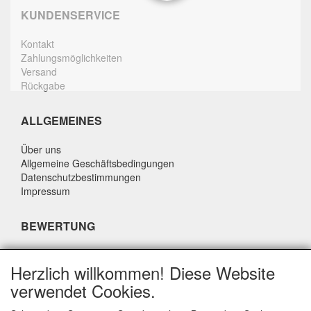
KUNDENSERVICE
Kontakt
Zahlungsmöglichkeiten
Versand
Rückgabe
ALLGEMEINES
Über uns
Allgemeine Geschäftsbedingungen
Datenschutzbestimmungen
Impressum
BEWERTUNG
Was sagen andere über uns?
Herzlich willkommen! Diese Website
Unsere Kunden bewerten unseren Service, unsere Preise
verwendet Cookies.
und unsere Geschwindigkeit mit einer Durchschnittsnote von
9,4 (Qualitätsbericht Q1 2024).